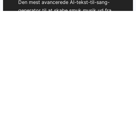
Den mest avancerede AI-tekst-til-sang-
generator til at skabe smuk musik ud fra
tekst. Forvandl dine ideer til sange uden
besvær.
Support
Prissætning
Kontakt os
TextSong 3.0
Musik kommerciel licens
Udvid-Musik
Fjern vokaler
Tids-synkroniserede sangtekster
Juridisk