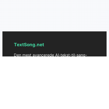
TextSong.net
Den mest avancerede AI-tekst-til-sang-
generator til at skabe smuk musik ud fra
tekst. Forvandl dine ideer til sange uden
besvær.
Support
Prissætning
Kontakt os