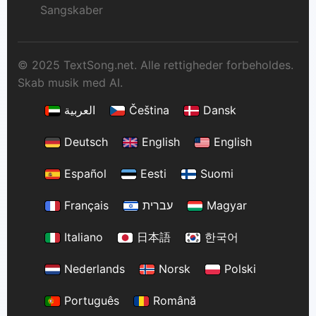
Sangskaber
© 2025 TextSong.net. Alle rettigheder forbeholdes.
Skab musik med AI.
العربية
Čeština
Dansk
Deutsch
English
English
Español
Eesti
Suomi
Français
עברית
Magyar
Italiano
日本語
한국어
Nederlands
Norsk
Polski
Português
Română