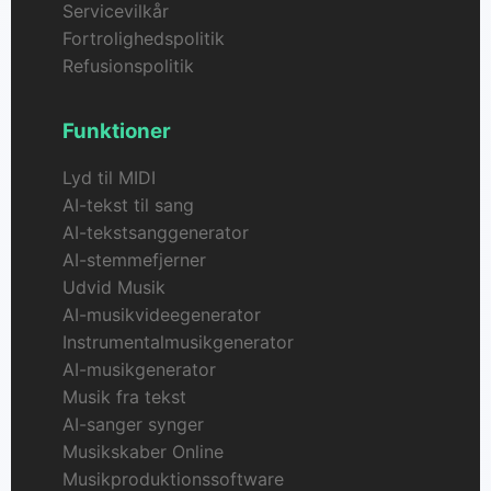
Servicevilkår
Fortrolighedspolitik
Refusionspolitik
Funktioner
Lyd til MIDI
AI-tekst til sang
AI-tekstsanggenerator
AI-stemmefjerner
Udvid Musik
AI-musikvideegenerator
Instrumentalmusikgenerator
AI-musikgenerator
Musik fra tekst
AI-sanger synger
Musikskaber Online
Musikproduktionssoftware