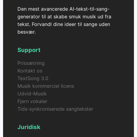
Den mest avancerede AI-tekst-til-sang-
generator til at skabe smuk musik ud fra
tekst. Forvandl dine ideer til sange uden
besvær.
Support
Prissætning
Kontakt os
TextSong 3.0
Musik kommerciel licens
Udvid-Musik
Fjern vokaler
Tids-synkroniserede sangtekster
Juridisk