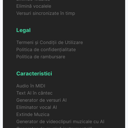
Elimină vocalele
Versuri sincronizate în timp
Legal
Termeni și Condiții de Utilizare
Politica de confidențialitate
Politica de rambursare
Caracteristici
Audio în MIDI
Text AI în cântec
Generator de versuri AI
Eliminator vocal AI
Extinde Muzica
Generator de videoclipuri muzicale cu AI