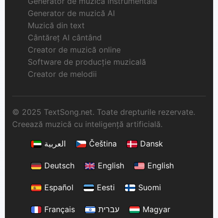
Generator de muzică instrumentală
Generator de muzică AI
Muzică din text
Cântăreț AI cântând
Creator de muzică online
Software de producție muzicală
Creator de melodii
© 2025 TextSong.net. Toate drepturile rezervate.
Creează muzică cu inteligență artificială.
العربية
Čeština
Dansk
Deutsch
English
English
Español
Eesti
Suomi
Français
עברית
Magyar