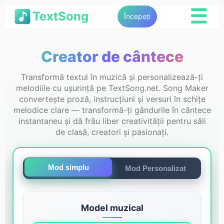
☰
TextSong
Începeți
Creator de cântece
Transformă textul în muzică și personalizează-ți
melodiile cu ușurință pe TextSong.net. Song Maker
convertește proză, instrucțiuni și versuri în schițe
melodice clare — transformă-ți gândurile în cântece
instantaneu și dă frâu liber creativității pentru săli
de clasă, creatori și pasionați.
Mod simplu
Mod Personalizat
Model muzical