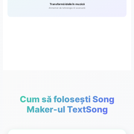
Transformă ideile în muzică
Alimentat de tehnologie AI avansată
Cum să folosești Song
Maker-ul TextSong