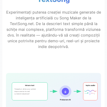
Experimentați puterea creației muzicale generate de
inteligența artificială cu Song Maker de la
TextSong.net. De la descrieri text simple până la
schițe mai complexe, platforma transformă viziunea
dvs. în realitate — ajutându-vă să creați compoziții
unice potrivite pentru demo-uri, reel-uri și proiecte
indie deopotrivă.
Intrare text
Ieșire audio
"Creează un cântec pop optimist
🤖
despre aventuri de vară
🎵
♪
cu melodii molipsitoare"
🎶
♫
Prelucrare AI