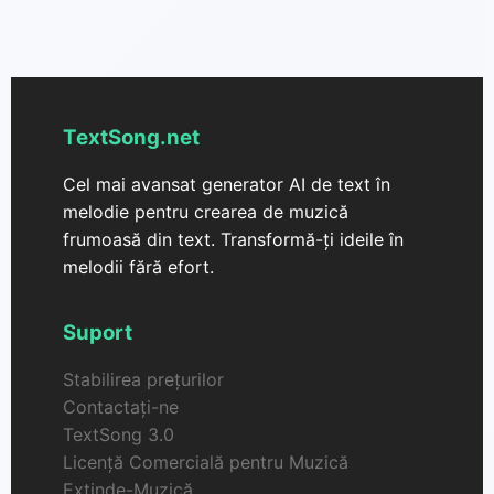
multe melodii simultan pentru o experiență
eficientizată. Această funcție vă permite să
explorați diferite variații ale ideilor voastre
muzicale în mod eficient.
TextSong.net
Cel mai avansat generator AI de text în
melodie pentru crearea de muzică
frumoasă din text. Transformă-ți ideile în
melodii fără efort.
Suport
Stabilirea prețurilor
Contactați-ne
TextSong 3.0
Licență Comercială pentru Muzică
Extinde-Muzică