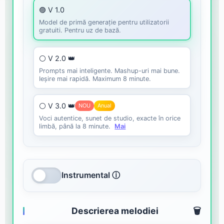
🟣 V 1.0
Model de primă generație pentru utilizatorii
gratuiti. Pentru uz de bază.
⚪ V 2.0 👑
Prompts mai inteligente. Mashup-uri mai bune.
Ieșire mai rapidă. Maximum 8 minute.
⚪ V 3.0 👑
NOU
Anual
Voci autentice, sunet de studio, exacte în orice
limbă, până la 8 minute.
Mai
Instrumental ⓘ
Descrierea melodiei
🗑️