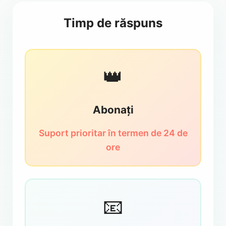
Timp de răspuns
👑
Abonați
Suport prioritar în termen de 24 de
ore
📧