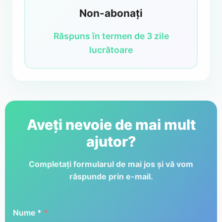
Non-abonați
Răspuns în termen de 3 zile
lucrătoare
Aveți nevoie de mai mult
ajutor?
Completați formularul de mai jos și vă vom
răspunde prin e-mail.
Nume *
*