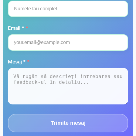
Email *
*
Mesaj *
*
Trimite mesaj