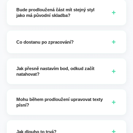
profesionální shrnutí. Upřesňuje náladu, vokály, nástroje a
Bude prodloužená část mít stejný styl
tempo, aby rozšíření odpovídalo vašemu tvůrčímu záměru
+
jako má původní skladba?
s menším počtem úprav.
Ano, ve výchozím nastavení. Pokud zachováte svá původní
nastavení stylu, rozšíření zachová zdrojový styl pro plynulý
+
výsledek. Můžete také záměrně přepínat styly, abyste
Co dostanu po zpracování?
prozkoumali nové směry.
Obdržíte dvě různé rozšířené verze (až do 8 minut). Vyberte
si svou oblíbenou, ponechte obě nebo iterujte znovu.
Jak přesně nastavím bod, odkud začít
+
natahovat?
Použijte časovou osu nebo zadejte přesné sekundy. To
poskytuje přesnou kontrolu nad tím, kde začínají nové
Mohu během prodloužení upravovat texty
verše, refrény nebo instrumentální části.
+
písní?
Určitě. Aktualizujte text písně před generováním, abyste
přidali nové sloky/ refrény nebo vylepšili verše pro
+
rozšířenou část.
Jak dlouho to trvá?