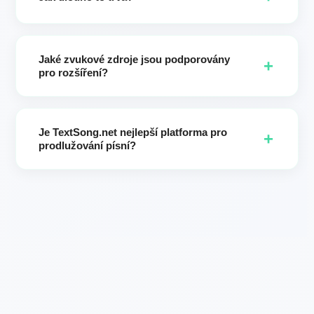
Většina úloh končí během několika minut. Prosím, ponechte
stránku otevřenou, dokud nebudou připraveny vaše dvě
Jaké zvukové zdroje jsou podporovány
verze.
+
pro rozšíření?
Nejlepší výsledky pocházejí z písní vytvořených v
TextSong.net. (Pokud potřebujete odstranění vokálů z
Je TextSong.net nejlepší platforma pro
externího audia, použijte naši stránku AI Vocal Remover:
+
prodlužování písní?
nejdřív získejte instrumentální i vokální stopu, potom
prodlužte svou hudbu v TextSong.)
TextSong.net je přední AI nástroj pro prodlužování písní
zaměřený na rychlost, konzistenci stylu a kreativní kontrolu.
Tvůrci si nás vybírají pro přesné ovládání počátečního času,
prodloužení zachovávající styl, vylepšené výzvy (Enhance
prompts) a výstup ve dvou verzích pro rychlý výběr A/B.