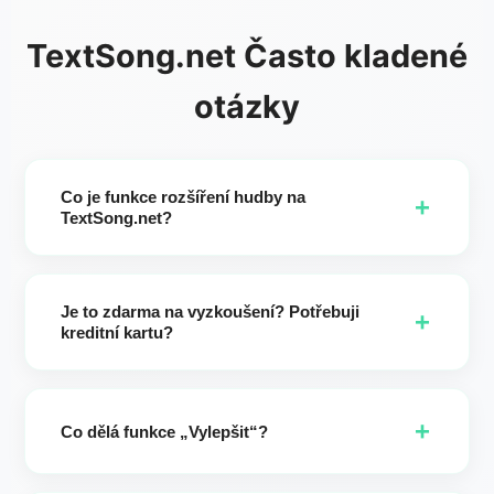
TextSong.net Často kladené
otázky
Co je funkce rozšíření hudby na
+
TextSong.net?
Je to AI prodlužovač skladeb, který vám umožní prodloužit
délku písně až na 8 minut. Vyberte počáteční čas, upravte
Je to zdarma na vyzkoušení? Potřebuji
texty, zvolte žánr/nálady/hlas(y)/nástroje/tempa, klikněte na
+
kreditní kartu?
Vylepšit a vygenerujte dvě prodloužené verze pro náhled a
stažení.
AI Song Extender je k dispozici pouze pro předplatitele.
Vytvořte dvě nové varianty v různých stylech a prodlužte
+
svou hudbu až na 8 minut.
Co dělá funkce „Vylepšit“?
Enhance promění vaše krátké poznámky ve stručné