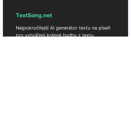
TextSong.net
Nejpokročilejší AI generátor textu na píseň
pro vytváření krásné hudby z textu.
Přeměňte své nápady na písně bez námahy.
Podpora
Ceník
Kontaktujte nás
TextSong 3.0
Licence pro komerční využití hudby
Rozšiřovat-hudbu
Odstraň vokály
Časově synchronizované texty písní