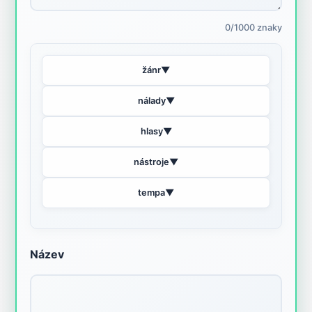
0/1000 znaky
žánr
▼
nálady
▼
hlasy
▼
nástroje
▼
tempa
▼
Název