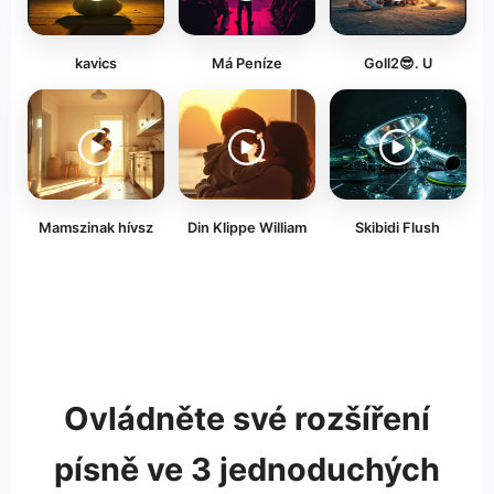
kavics
Má Peníze
Goll2😎. U
Mamszinak hívsz
Din Klippe William
Skibidi Flush
Ovládněte své rozšíření
písně ve 3 jednoduchých