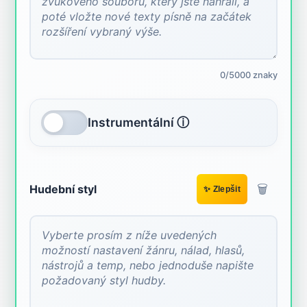
0/5000 znaky
Instrumentální ⓘ
🗑️
Hudební styl
✨ Zlepšit