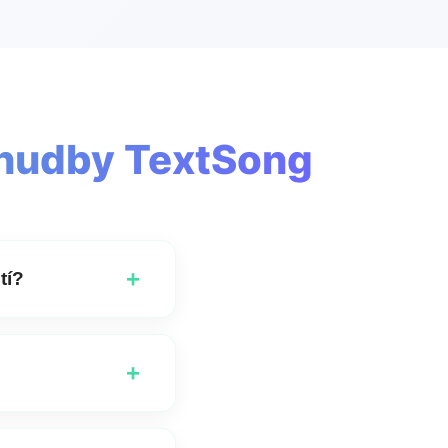
 hudby TextSong
+
tí?
 si vytvářet účet.
+
it vytvoření