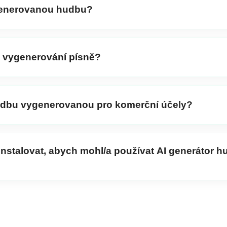
eb, pokud dáváte přednost.
generovanou hudbu?
xty, melodii, tempo a další prvky, aby píseň odpovídala vaš
á vygenerování písně?
 během několika sekund, což vám umožňuje rychle experim
udbu vygenerovanou pro komerční účely?
 pomocí
TextSong
je zdarma k použití jak pro osobní, tak 
instalovat, abych mohl/a používat AI generátor 
 K aplikaci
TextSong
máte přístup přímo ve svém prohlíže