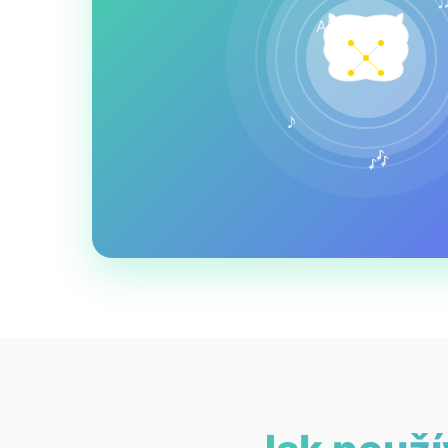
AI
♪
🎶