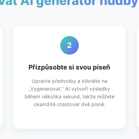
vat AI generátor hudb
2
Přizpůsobte si svou píseň
Upravte předvolby a klikněte na
„Vygenerovat.“ AI vytvoří výsledky
během několika sekund, takže můžete
okamžitě otestovat dvě písně.