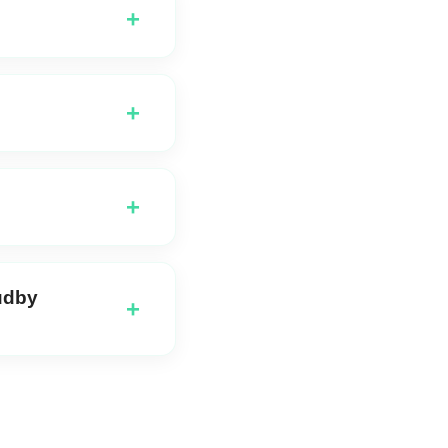
+
í přesné představě.
+
entovat a vytvářet
+
komerční účely, bez
hudby
+
či a můžete okamžitě