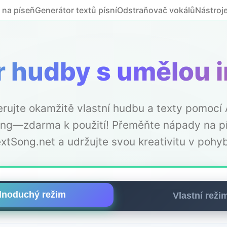
t na píseň
Generátor textů písní
Odstraňovač vokálů
Nástroj
 hudby s umělou i
rujte okamžitě vlastní hudbu a texty pomocí 
ng—zdarma k použití! Přeměňte nápady na p
xtSong.net a udržujte svou kreativitu v pohy
dnoduchý režim
Vlastní reži