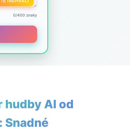
TE INSPIRACI
0/400 znaky
 hudby AI od
: Snadné