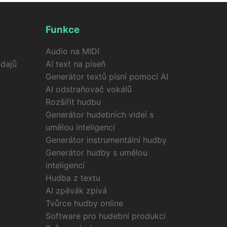
Funkce
Audio na MIDI
dajů
AI text na píseň
Generátor textů písní pomocí AI
AI odstraňovač vokálů
Rozšířit hudbu
Generátor hudebních videí s
umělou inteligencí
Generátor instrumentální hudby
Generátor hudby s umělou
inteligencí
Hudba z textu
AI zpěvák zpívá
Tvůrce hudby online
Software pro hudební produkci