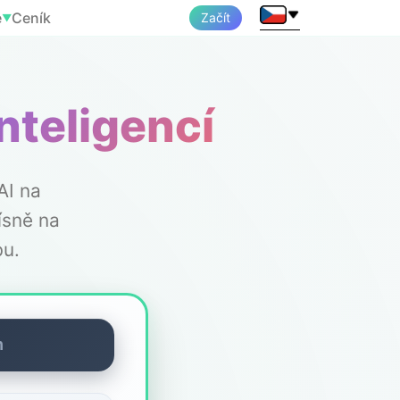
e
Ceník
Začít
▼
nteligencí
AI na
ísně na
bu.
m