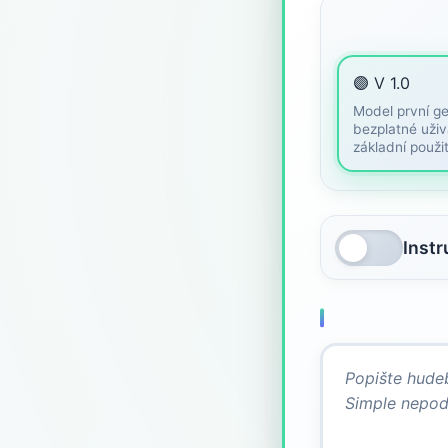
🟣 V 1.0
Model první g
bezplatné uživ
základní použit
Inst