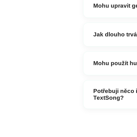
instrumentálních sklad
Mohu upravit 
Ano, můžete upravit te
Jak dlouho trv
Písně jsou generovány
hudbu v reálném čase.
Mohu použít h
Ano, hudba vytvořená
licenčních poplatků.
Potřebuji něco 
TextSong?
Není potřeba instalace!
začít vytvářet hudbu.