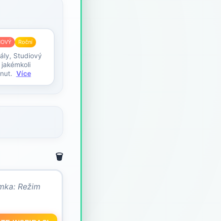
NOVÝ
Roční
ály, Studiový
 jakémkoli
nut.
Více
🗑️