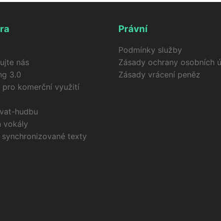
ra
Právní
Podmínky služby
ujte nás
Zásady ochrany osobních ú
ng 3.0
Zásady vrácení peněz
 pro komerční využití
ovat-hudbu
 vokály
 synchronizované texty