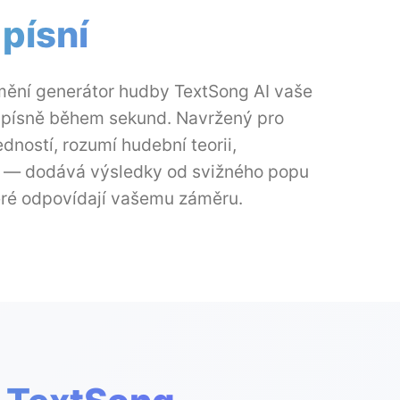
 písní
mění generátor hudby TextSong AI vaše
 písně během sekund. Navržený pro
dností, rozumí hudební teorii,
 — dodává výsledky od svižného popu
teré odpovídají vašemu záměru.