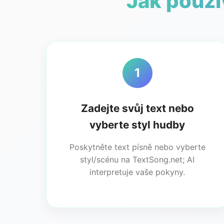
Jak použí
1
Zadejte svůj text nebo
vyberte styl hudby
Poskytněte text písně nebo vyberte
styl/scénu na TextSong.net; AI
interpretuje vaše pokyny.