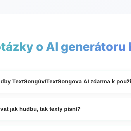
otázky o AI generátoru
udby TextSongův/TextSongova AI zdarma k použi
by TextSong's
je zcela zdarma a k jeho používání není třeba
t jak hudbu, tak texty písní?
erovat jak hudbu, tak texty pomocí
TextSong
, nebo si zvol