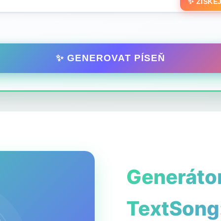
✨ ZÍSKEJ
✨ GENEROVAT PÍSEŇ
Generátor
TextSong