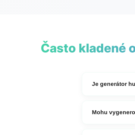
Často kladené 
Je generátor h
Ano,
AI generátor hud
Mohu vygenerova
Absolutně! Můžete gen