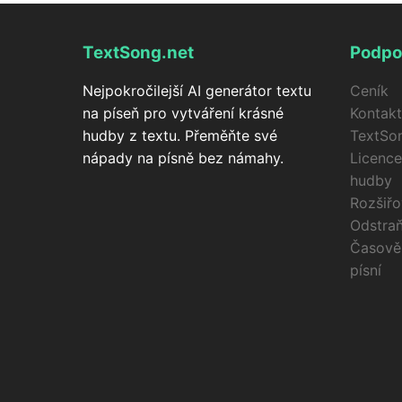
TextSong.net
Podpo
Nejpokročilejší AI generátor textu
Ceník
na píseň pro vytváření krásné
Kontakt
hudby z textu. Přeměňte své
TextSo
nápady na písně bez námahy.
Licence
hudby
Rozšiř
Odstraň
Časově
písní