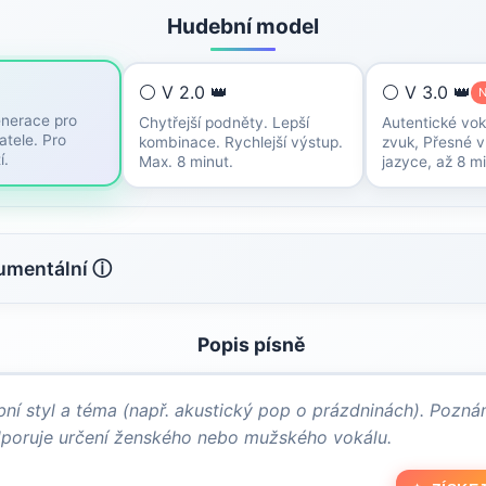
Hudební model
⚪ V 2.0 👑
⚪ V 3.0 👑
enerace pro
Chytřejší podněty. Lepší
Autentické vok
atele. Pro
kombinace. Rychlejší výstup.
zvuk, Přesné v
í.
Max. 8 minut.
jazyce, až 8 mi
rumentální ⓘ
Popis písně