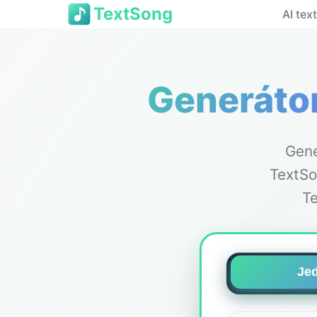
TextSong
AI tex
Generátor
Gene
TextSo
Te
Je