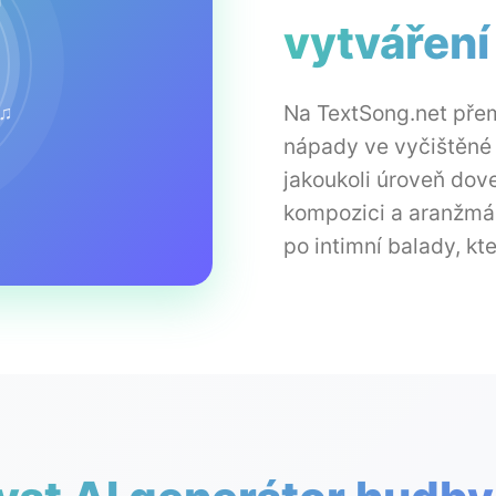
♫
vytváření
Na TextSong.net pře
♫
nápady ve vyčištěné
jakoukoli úroveň dove
kompozici a aranžmá
po intimní balady, k