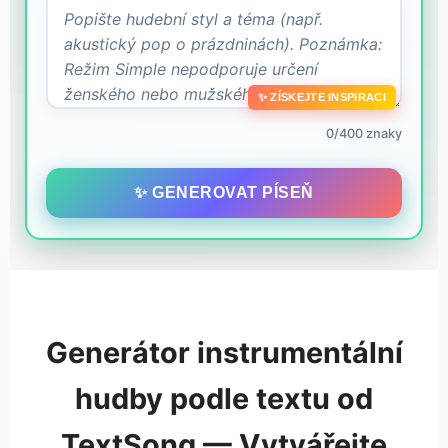
✨ ZÍSKEJTE INSPIRACI
0/400 znaky
✨ GENEROVAT PÍSEŇ
Generátor instrumentální
hudby podle textu od
TextSong — Vytvářejte