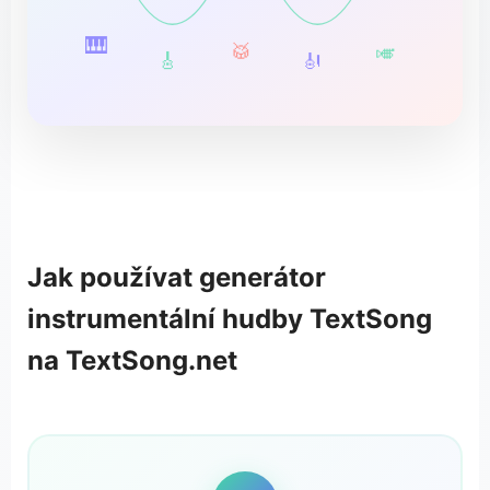
🎹
🥁
🎺
🎸
🎻
Jak používat generátor
instrumentální hudby TextSong
na TextSong.net