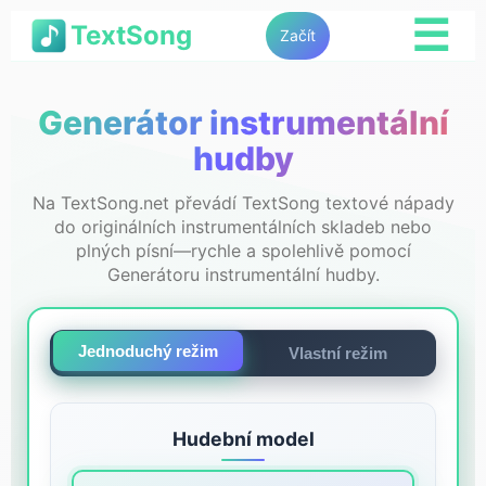
☰
TextSong
Začít
Generátor instrumentální
hudby
Na TextSong.net převádí TextSong textové nápady
do originálních instrumentálních skladeb nebo
plných písní—rychle a spolehlivě pomocí
Generátoru instrumentální hudby.
Jednoduchý režim
Vlastní režim
Hudební model