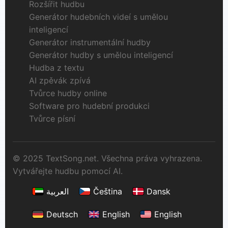
Rozšířit hudbu
Generátor hudebních videí s umělou
inteligencí
Generátor instrumentální hudby
Generátor hudby s umělou inteligencí
Hudba z textu
AI zpěvák zpívá
Tvůrce hudby online
Software pro hudební produkci
Tvůrce písní
© 2025 TextSong.net. Všechna práva vyhrazena.
Vytvářejte hudbu pomocí AI.
العربية
Čeština
Dansk
Deutsch
English
English