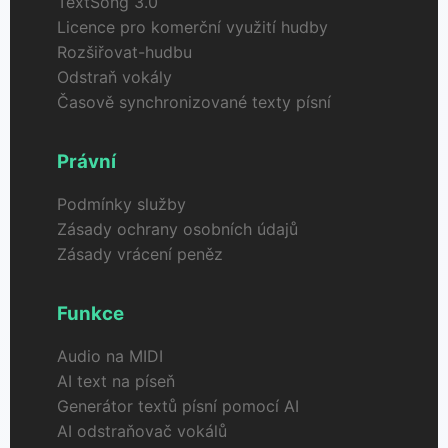
TextSong 3.0
Licence pro komerční využití hudby
Rozšiřovat-hudbu
Odstraň vokály
Časově synchronizované texty písní
Právní
Podmínky služby
Zásady ochrany osobních údajů
Zásady vrácení peněz
Funkce
Audio na MIDI
AI text na píseň
Generátor textů písní pomocí AI
AI odstraňovač vokálů