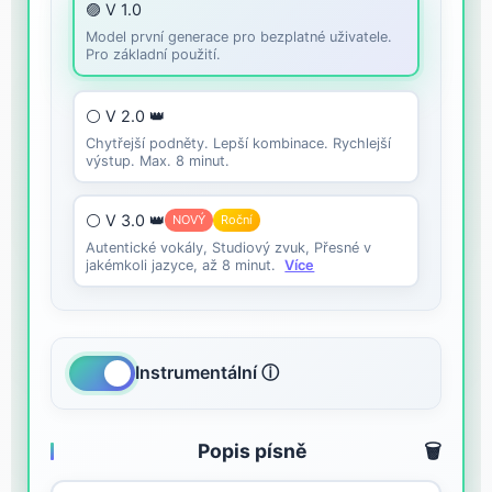
🟣 V 1.0
Model první generace pro bezplatné uživatele.
Pro základní použití.
⚪ V 2.0 👑
Chytřejší podněty. Lepší kombinace. Rychlejší
výstup. Max. 8 minut.
⚪ V 3.0 👑
NOVÝ
Roční
Autentické vokály, Studiový zvuk, Přesné v
jakémkoli jazyce, až 8 minut.
Více
Instrumentální ⓘ
Popis písně
🗑️