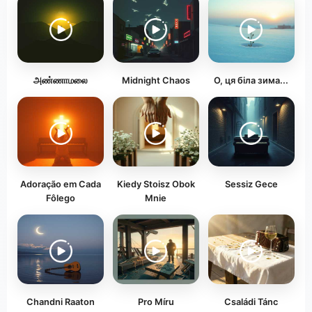
அண்ணாமலை
Midnight Chaos
О, ця біла зима...
Adoração em Cada
Kiedy Stoisz Obok
Sessiz Gece
Fôlego
Mnie
Chandni Raaton
Pro Míru
Családi Tánc