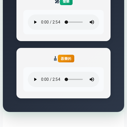
🎤
聲樂
🎸
器樂的