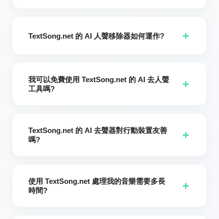
Vocals HQ · Slower（高品質 · 較慢人聲分離）」僅提供給
TextSong.net 的 AI 人聲移除器使用先進的人工智慧準確地將任
Premium（高級）訂閱者；HQ · Slower 模式使用更先進的 AI
何歌曲的人聲分離出來。與基本的人聲移除器不同,TextSong 的
模型,處理音訊的時間為其他模式的三倍,能提供更乾淨,更高品質
+
AI 經過優化,可處理用戶生成的曲目和上傳的歌曲,確保各種音樂
的人聲分離,但也需要顯著更多的運算資源。
TextSong.net 的 AI 人聲移除器如何運作?
風格都能獲得高品質的結果。
只要使用 TextSong.net 生成音樂或上傳您自己的 MP3 或 WAV
檔案,然後點擊開始人聲去除流程。大約 3 分鐘後,您會收到兩個
我可以免費使用 TextSong.net 的 AI 去人聲
獨立的音軌:一個伴奏和一個人聲——可用於卡拉 OK,翻唱或創意
+
工具嗎?
專案。
是的,AI 人聲去除器對所有用戶皆可使用。免費用戶每天可獲得
有限次的免費使用次數。若要在 TextSong.net 上移除由平台生
TextSong.net 的 AI 去聲器對行動裝置友善
成的音樂或從您自行上傳的曲目中無限制地去除人聲,您需要升級
+
嗎?
為訂閱會員。享受高品質的人聲與樂器分離功能—成為會員即可
解鎖 TextSong.net 的完整潛能。
當然可以。TextSong.net 已完全針對智慧型手機,平板與電腦進
行最佳化—移除人聲並隨時隨地下載您的曲目。
使用 TextSong.net 處理我的音樂需要多長
+
時間?
大多數檔案會在 3 分鐘以內處理完畢。請在樂器與人聲音軌準備