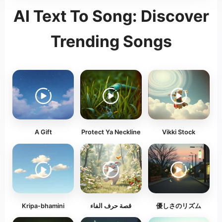
AI Text To Song: Discover
Trending Songs
A Gift
Protect Ya Neckline
Vikki Stock
Kripa-bhamini
قصة حرف الفاء
優しさのリズム