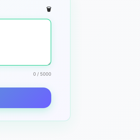
🗑️
0 / 5000