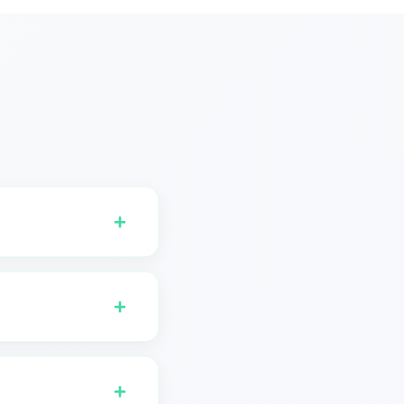
+
+
英文生日歌」——歌詞將會
+