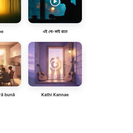
pe
এই লো-ফাই রাতে
ră bună
Kathi Kannae