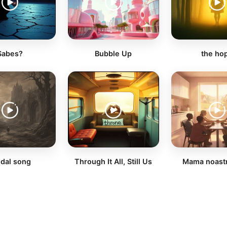
Sabes?
Bubble Up
the ho
idal song
Through It All, Still Us
Mama noast