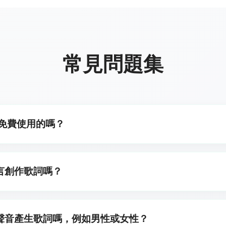
常見問題集
是免費使用的嗎？
歌詞 10 次。訂閱者可享無限次使用。
言創作歌詞嗎？
提到一種語言——例如,「為我10歲的兒子 Hunter 寫一首
有指定,歌詞將預設為你正在使用的網站的語言。
聲音產生歌詞嗎，例如男性或女性？