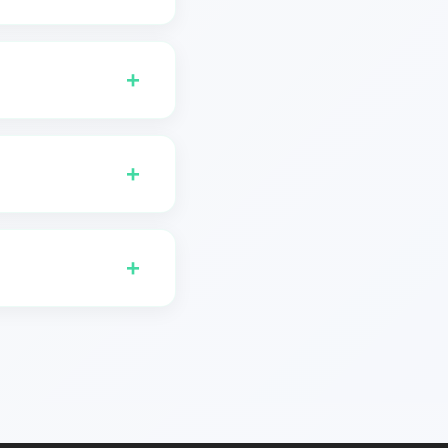
送給您妻子在結婚十週年
+
拉伯語、葡萄牙語、義大
丹麥語、羅馬尼亞語、挪
+
解讀的語言,你就能獲得最
+
人員與廣告商，以及教育