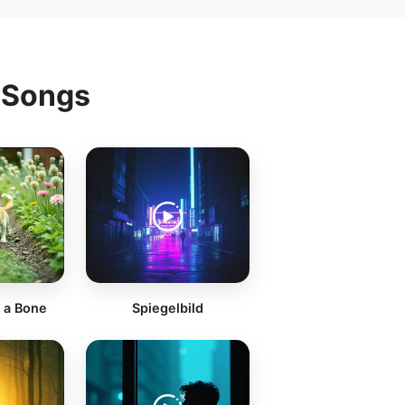
g Songs
 a Bone
Spiegelbild