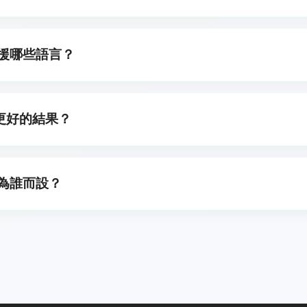
定歌聲類型。例如,如果您想要由男性歌聲演唱的德語歌詞,作為
述中提及,我們就會生成相應的歌詞。
支援哪些語言？
包括英語、西班牙語、法語、德語、希伯來語、俄語、日語、阿
語、韓語、中文（簡體）、中文（繁體）、匈牙利語、芬蘭語、
更好的結果？
、捷克語、愛沙尼亞語。歡迎隨意以您偏好的語言探索與創作。
情節,精確描述風格與情感,並使用簡單,易於理解且 AI 能有效
是為誰而設？
初學者與業餘音樂家、內容創作者（實況主、視頻博主）、行銷