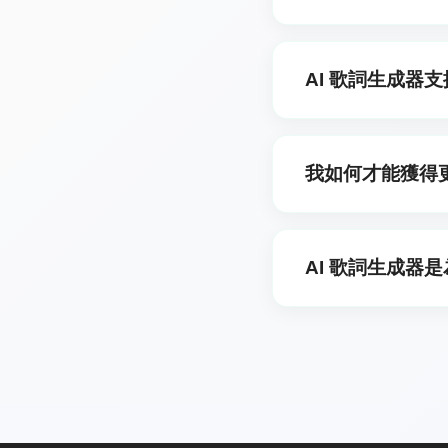
是的。您可以在請求中指
紀念日的禮物,只要在描
AI 歌詞生成器
我們支援廣泛的語言，
利語、荷蘭語、土耳其
我如何才能獲得
威語、波蘭語、瑞典語
只要提供清晰的主題或故事
佳歌詞。
AI 歌詞生成器
音樂創作者與作曲家、
者與學生。