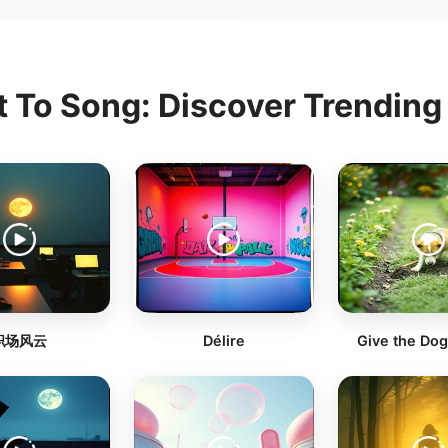
t To Song: Discover Trendin
职场风云
Délire
Give the Dog