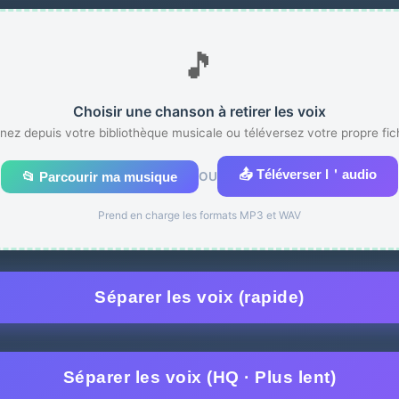
🎵
Choisir une chanson à retirer les voix
nez depuis votre bibliothèque musicale ou téléversez votre propre fic
📤 Téléverser l＇audio
📂 Parcourir ma musique
OU
Prend en charge les formats MP3 et WAV
Séparer les voix (rapide)
Séparer les voix (HQ · Plus lent)