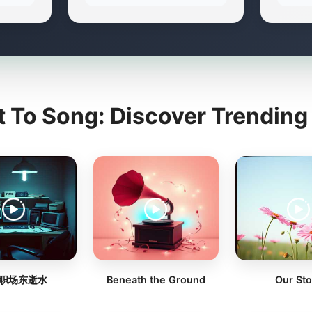
t To Song: Discover Trendin
职场东逝水
Beneath the Ground
Our Sto