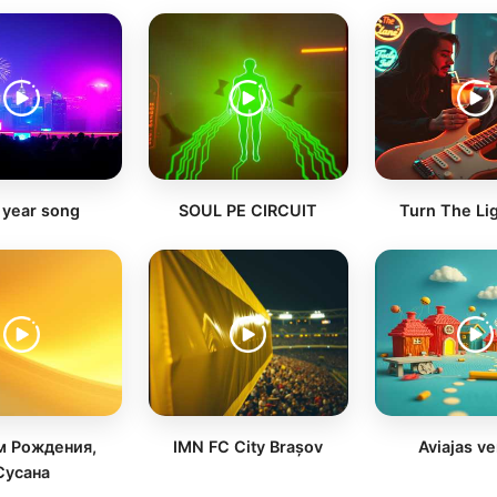
year song
SOUL PE CIRCUIT
Turn The Lig
м Рождения,
IMN FC City Brașov
Aviajas v
Сусана