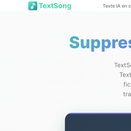
TextSong
Texte IA en
Suppres
TextS
Tex
fi
tr