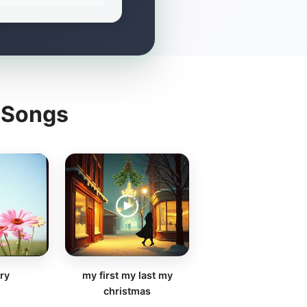
g Songs
ry
my first my last my
christmas