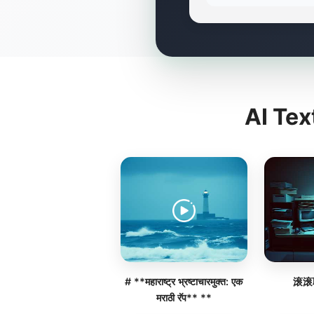
AI Tex
# **महाराष्ट्र भ्रष्टाचारमुक्त: एक
滚滚
मराठी रॅप** **