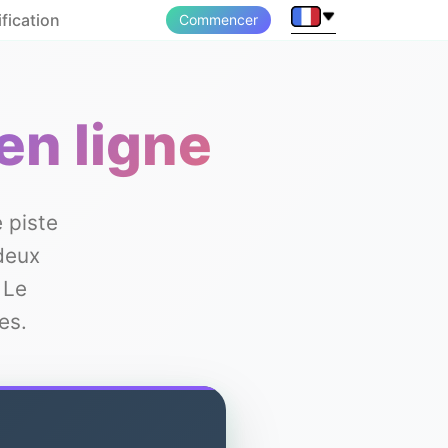
ification
Commencer
en ligne
 piste
deux
 Le
es.