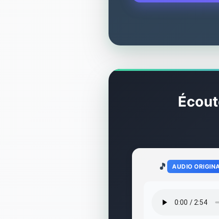
Écout
🎵
AUDIO ORIGIN