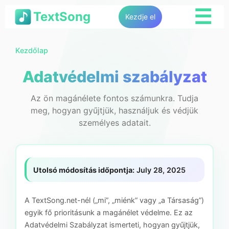
☰
TextSong
Kezdje el
Kezdőlap
Adatvédelmi szabályzat
Az ön magánélete fontos számunkra. Tudja
meg, hogyan gyűjtjük, használjuk és védjük
személyes adatait.
Utolsó módosítás időpontja:
July 28, 2025
A TextSong.net-nél („mi”, „miénk” vagy „a Társaság”)
egyik fő prioritásunk a magánélet védelme. Ez az
Adatvédelmi Szabályzat ismerteti, hogyan gyűjtjük,