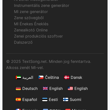
Instrumentális zene generátor
MI zene generátor
Zene szövegből
MI Énekes Éneklés
Zenealkotó Online
Zenei produkciós szoftver
Dalszerző
© 2025 TextSong.net. Minden jog fenntartva.
Alkoss zenét MI-vel.
العربية
Čeština
Dansk
Deutsch
English
English
Español
Eesti
Suomi