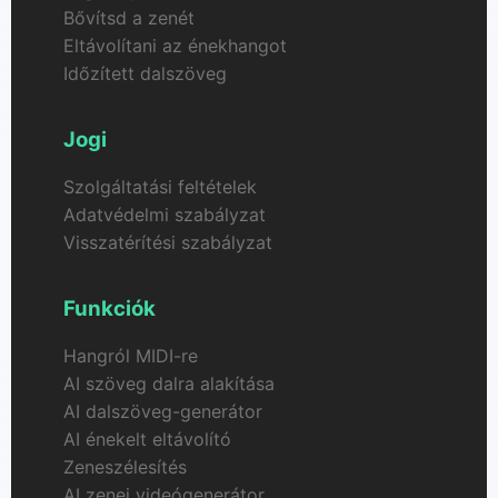
Bővítsd a zenét
Eltávolítani az énekhangot
Időzített dalszöveg
Jogi
Szolgáltatási feltételek
Adatvédelmi szabályzat
Visszatérítési szabályzat
Funkciók
Hangról MIDI-re
AI szöveg dalra alakítása
AI dalszöveg-generátor
AI énekelt eltávolító
Zeneszélesítés
AI zenei videógenerátor