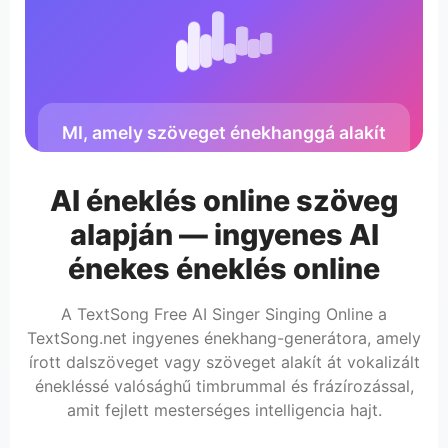
MI, amely szöveget énekhanggá alakít
AI éneklés online szöveg
alapján — ingyenes AI
énekes éneklés online
A TextSong Free AI Singer Singing Online a
TextSong.net ingyenes énekhang-generátora, amely
írott dalszöveget vagy szöveget alakít át vokalizált
énekléssé valósághű timbrummal és frázírozással,
amit fejlett mesterséges intelligencia hajt.