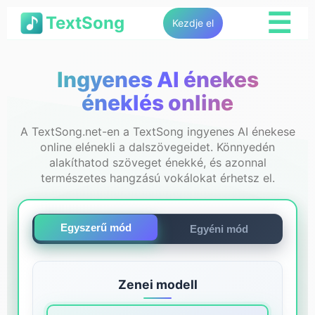
☰
TextSong
Kezdje el
Ingyenes AI énekes
éneklés online
A TextSong.net-en a TextSong ingyenes AI énekese
online elénekli a dalszövegeidet. Könnyedén
alakíthatod szöveget énekké, és azonnal
természetes hangzású vokálokat érhetsz el.
Egyszerű mód
Egyéni mód
Zenei modell