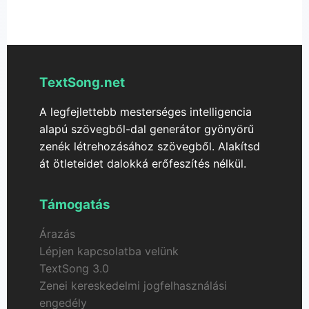
választhatsz, például pop, rock, klasszikus, jazz és
fejlett testreszabási lehetőségekhez.
még sok más, hogy a dalt az ízlésedhez igazítsd.
TextSong.net
A legfejlettebb mesterséges intelligencia
alapú szövegből-dal generátor gyönyörű
zenék létrehozásához szövegből. Alakítsd
át ötleteidet dalokká erőfeszítés nélkül.
Támogatás
Árazás
Lépjen kapcsolatba velünk
TextSong 3.0
Zenei kereskedelmi jogfelhasználási
engedély