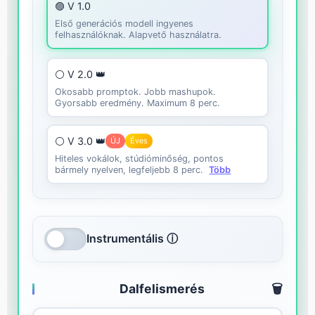
🟣 V 1.0
Első generációs modell ingyenes
felhasználóknak. Alapvető használatra.
⚪ V 2.0 👑
Okosabb promptok. Jobb mashupok.
Gyorsabb eredmény. Maximum 8 perc.
⚪ V 3.0 👑
ÚJ
Éves
Hiteles vokálok, stúdióminőség, pontos
bármely nyelven, legfeljebb 8 perc.
Több
Instrumentális ⓘ
Dalfelismerés
🗑️