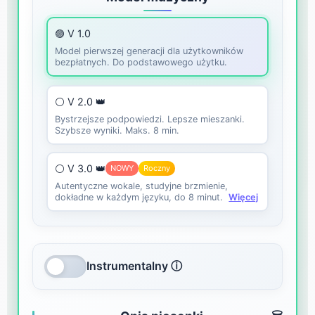
🟣 V 1.0
Model pierwszej generacji dla użytkowników
bezpłatnych. Do podstawowego użytku.
⚪ V 2.0 👑
Bystrzejsze podpowiedzi. Lepsze mieszanki.
Szybsze wyniki. Maks. 8 min.
⚪ V 3.0 👑
NOWY
Roczny
Autentyczne wokale, studyjne brzmienie,
dokładne w każdym języku, do 8 minut.
Więcej
Instrumentalny ⓘ