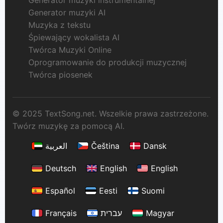
Generator muzyki instrumentalnej
Generator muzyki AI
Muzyka z tekstu
Śpiewający wokalista AI
Twórca Muzyki Online
Oprogramowanie do produkcji muzycznej
Twórca piosenek
© 2025 TextSong.net. Wszelkie prawa zastrzeżone.
Twórz muzykę za pomocą AI.
العربية
Čeština
Dansk
Deutsch
English
English
Español
Eesti
Suomi
Français
עברית
Magyar