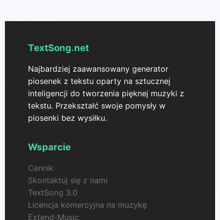
pozwala na szybszy i bardziej efektywny proces
twórczy.
TextSong.net
Najbardziej zaawansowany generator
piosenek z tekstu oparty na sztucznej
inteligencji do tworzenia pięknej muzyki z
tekstu. Przekształć swoje pomysły w
piosenki bez wysiłku.
Wsparcie
Cennik
Skontaktuj się z nami
TextSong 3.0
Licencja komercyjna na muzykę
Extend-Music