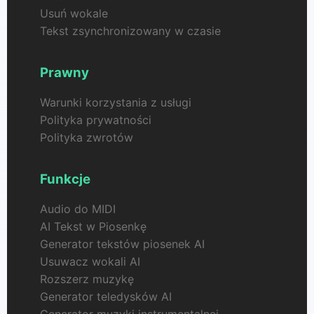
Usuń wokale
Tekst zsynchronizowany w czasie
Prawny
Warunki korzystania z usługi
Polityka prywatności
Polityka zwrotów
Funkcje
Audio do MIDI
AI Tekst w Piosenkę
Generator tekstów piosenek AI
Usuwacz wokali AI
Rozszerz muzykę
Generator teledysków AI