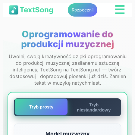
☰
TextSong
Rozpocznij
Oprogramowanie do
produkcji muzycznej
Uwolnij swoją kreatywność dzięki oprogramowaniu
do produkcji muzycznej zasilanemu sztuczną
inteligencją TextSong na TextSong.net — twórz,
dostosowuj i dopracowuj piosenki już dziś. Zamień
tekst w muzykę natychmiast.
Tryb
Tryb prosty
niestandardowy
Model muzyczny