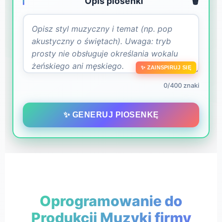
Opis piosenki
🗑️
✨ ZAINSPIRUJ SIĘ
0/400 znaki
✨ GENERUJ PIOSENKĘ
Oprogramowanie do
Produkcji Muzyki firmy