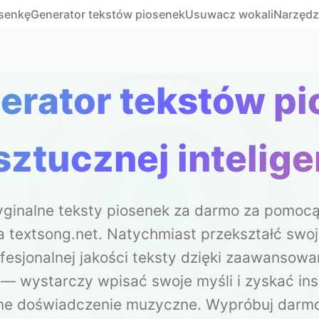
osenkę
Generator tekstów piosenek
Usuwacz wokali
Narzędz
rator tekstów pi
sztucznej intelige
yginalne teksty piosenek za darmo za pomocą 
a textsong.net. Natychmiast przekształć swo
ofesjonalnej jakości teksty dzięki zaawansowa
i — wystarczy wpisać swoje myśli i zyskać ins
bne doświadczenie muzyczne. Wypróbuj darmo