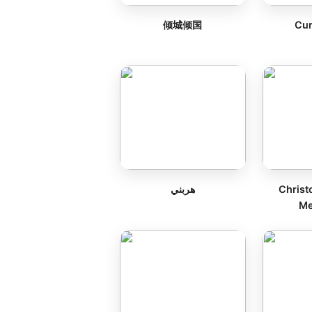
倾城倾国
Cur
هربني
Christ
Me