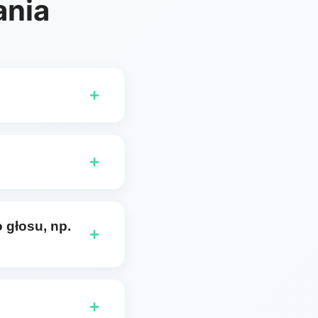
ania
+
bskrybenci mają
+
inowa po angielsku dla
języku. Jeśli tego nie
 głosu, np.
+
korzystasz.
mieckie teksty
y, po prostu wspomnij
+