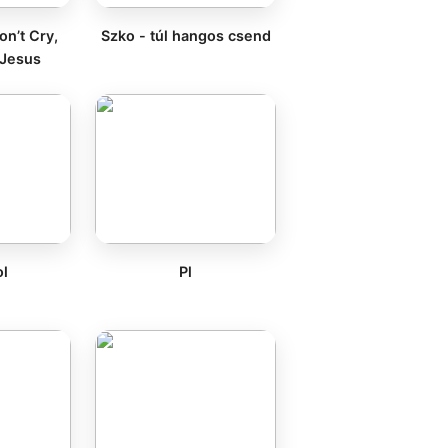
on’t Cry,
Szko - túl hangos csend
 Jesus
ol
Pl