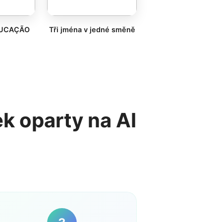
DUCAÇÃO
Tři jména v jedné směně
k oparty na AI