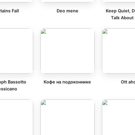
tains Fall
Deo mene
Keep Quiet, D
Talk About
oph Bassotto
Кофе на подоконнике
Ott ah
ssicano