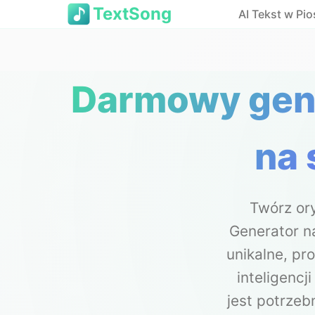
TextSong
AI Tekst w Pi
Darmowy gene
na 
Twórz or
Generator n
unikalne, pr
inteligencj
jest potrze