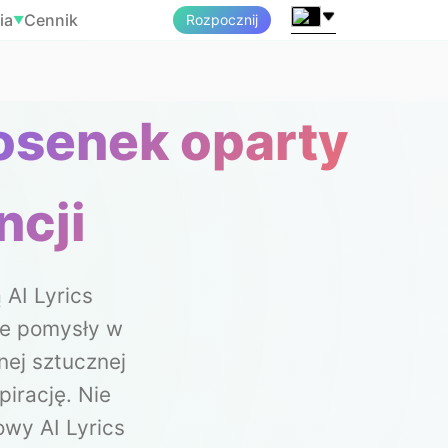
ia
Cennik
Rozpocznij
▼
osenek oparty
ncji
AI Lyrics
je pomysły w
nej sztucznej
pirację. Nie
wy AI Lyrics