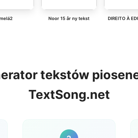
melá2
Noor 15 år ny tekst
DIREITO À E
nerator tekstów piosene
TextSong.net