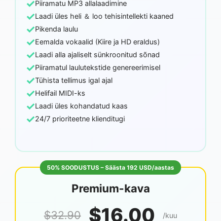
✓
Piiramatu MP3 allalaadimine
✓
Laadi üles heli ＆ loo tehisintellekti kaaned
✓
Pikenda laulu
✓
Eemalda vokaalid (Kiire ja HD eraldus)
✓
Laadi alla ajaliselt sünkroonitud sõnad
✓
Piiramatul laulutekstide genereerimisel
✓
Tühista tellimus igal ajal
✓
Helifail MIDI-ks
✓
Laadi üles kohandatud kaas
✓
24/7 prioriteetne klienditugi
50% SOODUSTUS – Säästa 192 USD/aastas
Premium-kava
$16.00
$32.90
/kuu