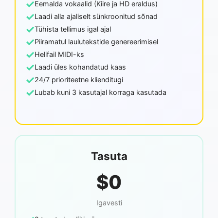
✓
Eemalda vokaalid (Kiire ja HD eraldus)
✓
Laadi alla ajaliselt sünkroonitud sõnad
✓
Tühista tellimus igal ajal
✓
Piiramatul laulutekstide genereerimisel
✓
Helifail MIDI-ks
✓
Laadi üles kohandatud kaas
✓
24/7 prioriteetne klienditugi
✓
Lubab kuni 3 kasutajal korraga kasutada
Tasuta
$0
Igavesti