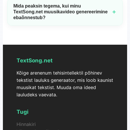
samaaegselt juurde pääseda. Täiuslik meeskondadele,
Lisaks peab konto olema tarbinud vähem kui 2 krediiti, et
Mida peaksin tegema, kui minu
kaastöötajatele või pereliikmetele, kes soovivad koos
kvalifitseeruda tagasimaksele.
+
TextSong.net muusikavideo genereerimine
muusikat luua, jagades sama tellimust.
ebaõnnestub?
TextSong.net muusikavideote generaator loob vesimärgita
videoid, kombineerides ühe laulu + ühe foto, koos huulte
sünkroonimise ja automaatselt sünkroonitud subtiitritega.
Kui teie videote genereerimine ebaõnnestub, tagastatakse
teie krediidid automaatselt teie kontole.
TextSong.net
Kõige arenenum tehisintellektil põhinev
tekstist lauluks generaator, mis loob kaunist
muusikat tekstist. Muuda oma ideed
lauludeks vaevata.
Tugi
Hinnakiri