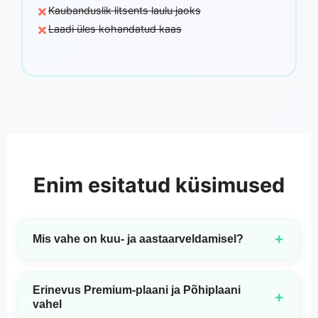
×
Kaubanduslik litsents laulu jaoks
×
Laadi üles kohandatud kaas
Enim esitatud küsimused
+
Mis vahe on kuu- ja aastaarveldamisel?
Kuutellimused sisaldavad ainult MP3-allalaadimist.
Aastatelimused sisaldavad nii MP3- kui ka WAV-
Erinevus Premium-plaani ja Põhiplaani
allalaadimisi, lisaks juurdepääsu meie uusimale ja kõige
+
vahel
arenenumale 3.0 mudelile ning äriliseks kasutamiseks