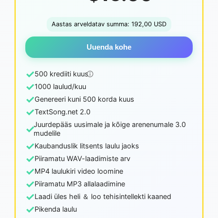
Aastas arveldatav summa: 192,00 USD
Uuenda kohe
✓
500 krediiti kuus
✓
1000 laulud/kuu
✓
Genereeri kuni 500 korda kuus
✓
TextSong.net 2.0
Juurdepääs uusimale ja kõige arenenumale 3.0
✓
mudelile
✓
Kaubanduslik litsents laulu jaoks
✓
Piiramatu WAV-laadimiste arv
✓
MP4 laulukiri video loomine
✓
Piiramatu MP3 allalaadimine
✓
Laadi üles heli ＆ loo tehisintellekti kaaned
✓
Pikenda laulu