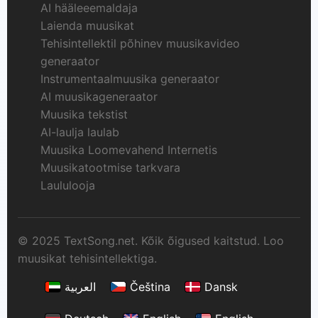
AI hääleeemaldaja
Laienda muusikat
Tehisintellektil põhinev muusikavideo
generaator
Instrumentaalmuusika generaator
AI muusikageneraator
Muusika tekstist
AI-laulja laulab
Muusika Loomevahend Internetis
Muusikatootmise tarkvara
Laululooja
© 2025 TextSong.net. Kõik õigused kaitstud. Loo
muusikat tehisintellektiga.
العربية
Čeština
Dansk