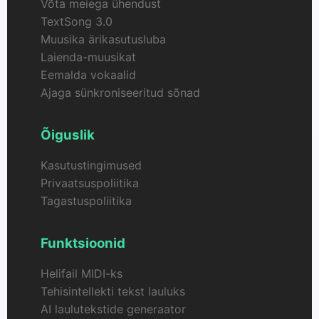
Võta meiega ühendust
TextSong 3.0
Muusika ärikasutusluba
Laienda-muusikat
Eemalda vokaalid
Ajaga sünkroniseeritud sõnad
Õiguslik
Kasutustingimused
Privaatsuspoliitika
Tagastuspoliitika
Funktsioonid
Helifail MIDI-ks
Tehisintellekti tekst lauluks
AI laulutekstide generaator