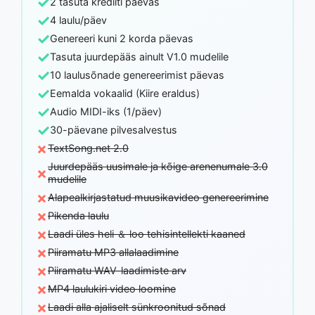
✓
2 tasuta krediiti päevas
✓
4 laulu/päev
✓
Genereeri kuni 2 korda päevas
✓
Tasuta juurdepääs ainult V1.0 mudelile
✓
10 laulusõnade genereerimist päevas
✓
Eemalda vokaalid (Kiire eraldus)
✓
Audio MIDI-iks (1/päev)
✓
30-päevane pilvesalvestus
×
TextSong.net 2.0
Juurdepääs uusimale ja kõige arenenumale 3.0
×
mudelile
×
Alapealkirjastatud muusikavideo genereerimine
×
Pikenda laulu
×
Laadi üles heli ＆ loo tehisintellekti kaaned
×
Piiramatu MP3 allalaadimine
×
Piiramatu WAV-laadimiste arv
×
MP4 laulukiri video loomine
×
Laadi alla ajaliselt sünkroonitud sõnad