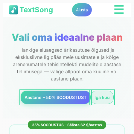
☰
TextSong
Alusta
Vali oma ideaalne plaan
Hankige eluaegsed ärikasutuse õigused ja
eksklusiivne ligipääs meie uusimatele ja kõige
arenenumatele tehisintellekti mudelitele aastase
tellimusega — valige allpool oma kuuline või
aastane plaan.
Aastane – 50% SOODUSTUST
Iga kuu
35% SOODUSTUS – Säästa 62 $/aastas