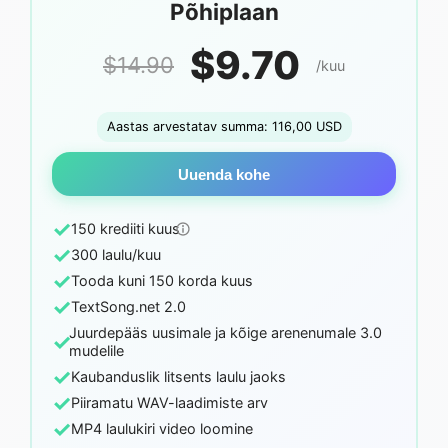
Põhiplaan
$9.70
$14.90
/kuu
Aastas arvestatav summa: 116,00 USD
Uuenda kohe
✓
150 krediiti kuus
✓
300 laulu/kuu
✓
Tooda kuni 150 korda kuus
✓
TextSong.net 2.0
Juurdepääs uusimale ja kõige arenenumale 3.0
✓
mudelile
✓
Kaubanduslik litsents laulu jaoks
✓
Piiramatu WAV-laadimiste arv
✓
MP4 laulukiri video loomine