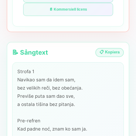
📄 Kommersiell licens
📝 Sångtext
📋 Kopiera
Strofa 1
Navikao sam da idem sam,
bez velikih reči, bez obećanja.
Previše puta sam dao sve,
a ostala tišina bez pitanja.
Pre-refren
Kad padne noć, znam ko sam ja.