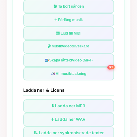
🎤 Ta bort sången
➕ Förläng musik
🎹 Ljud till MIDI
🎬 Musikvideotillverkare
Skapa låttextvideo (MP4)
NY
AI-musiktäckning
Ladda ner ＆ Licens
⬇️ Ladda ner MP3
⬇️ Ladda ner WAV
📝 Ladda ner synkroniserade texter