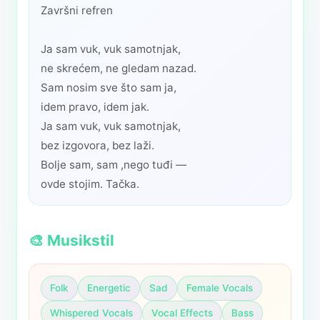
Završni refren
Ja sam vuk, vuk samotnjak,
ne skrećem, ne gledam nazad.
Sam nosim sve što sam ja,
idem pravo, idem jak.
Ja sam vuk, vuk samotnjak,
bez izgovora, bez laži.
Bolje sam, sam ,nego tuđi —
🎨 Musikstil
Folk
Energetic
Sad
Female Vocals
Whispered Vocals
Vocal Effects
Bass