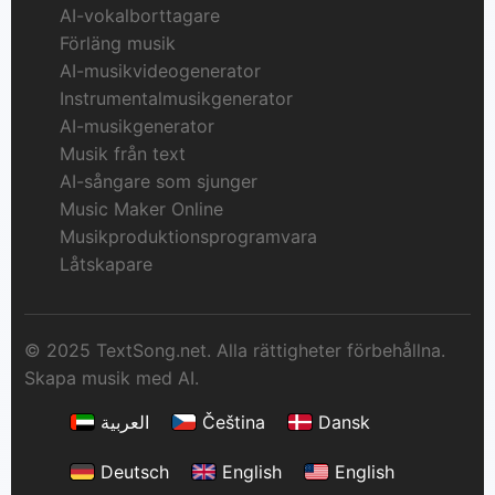
AI-vokalborttagare
Förläng musik
AI-musikvideogenerator
Instrumentalmusikgenerator
AI-musikgenerator
Musik från text
AI-sångare som sjunger
Music Maker Online
Musikproduktionsprogramvara
Låtskapare
© 2025 TextSong.net. Alla rättigheter förbehållna.
Skapa musik med AI.
العربية
Čeština
Dansk
Deutsch
English
English