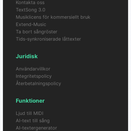
Kontakta oss
TextSong 3.0
Musiklicens för kommersiellt bruk
Extend-Music
Ta bort sångröster
Tids-synkroniserade låttexter
Juridisk
Användarvillkor
Integritetspolicy
Återbetalningspolicy
Funktioner
Ljud till MIDI
AI-text till sång
AI-textergenerator