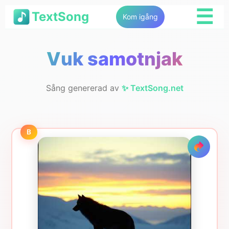
☰
TextSong
Kom igång
Vuk samotnjak
Sång genererad av
✨ TextSong.net
B