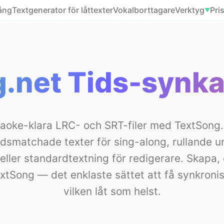
sång
Textgenerator för låttexter
Vokalborttagare
Verktyg
Pri
▼
.net Tids-synka
raoke-klara LRC- och SRT-filer med TextSong.
dsmatchade texter för sing-along, rullande u
eller standardtextning för redigerare. Skapa,
tSong — det enklaste sättet att få synkronise
vilken låt som helst.