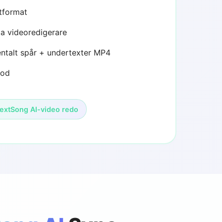
tformat
a videoredigerare
ntalt spår + undertexter MP4
kod
extSong AI-video redo