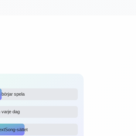
börjar spela
 varje dag
extSong-sättet