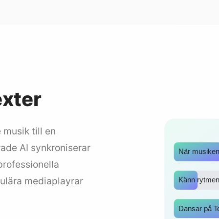
exter
musik till en
rade AI synkroniserar
När musiken 
professionella
pulära mediaplayrar
Känn rytmen
Dansar på T