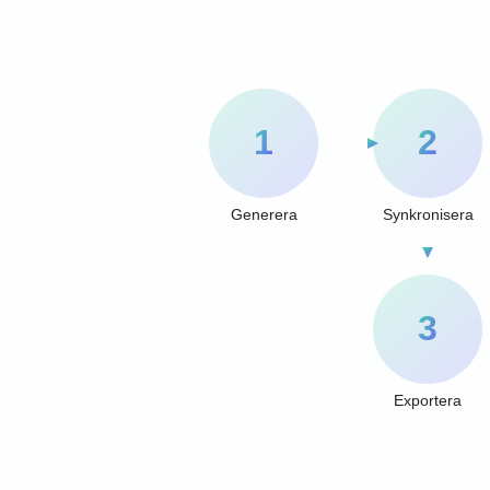
1
2
Generera
Synkronisera
3
Exportera