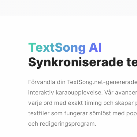
TextSong AI
Synkroniserade t
Förvandla din TextSong.net-genererade 
interaktiv karaoupplevelse. Vår avance
varje ord med exakt timing och skapar 
textfiler som fungerar sömlöst med po
och redigeringsprogram.