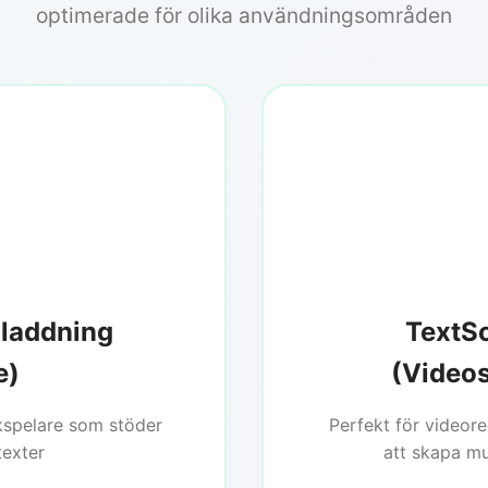
optimerade för olika användningsområden
laddning
TextS
e)
(Videos
kspelare som stöder
Perfekt för videore
texter
att skapa m