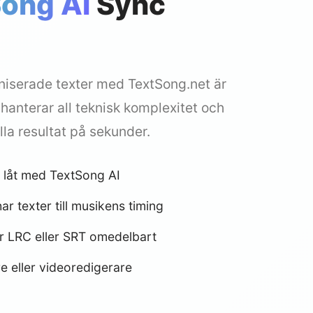
ong AI
Sync
oniserade texter med TextSong.net är
I hanterar all teknisk komplexitet och
lla resultat på sekunder.
 låt med TextSong AI
ar texter till musikens timing
r LRC eller SRT omedelbart
e eller videoredigerare