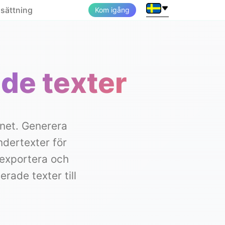
ssättning
Kom igång
de texter
net. Generera
ndertexter för
 exportera och
rade texter till