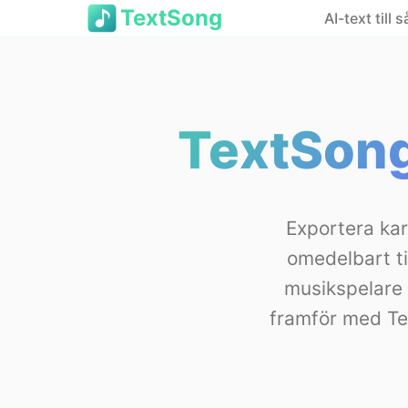
TextSong
AI-text till 
TextSong
Exportera ka
omedelbart ti
musikspelare 
framför med Tex