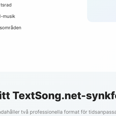
xtsrad
I-musik
ngsområden
ditt TextSong.net-synk
ndahåller två professionella format för tidsanpass