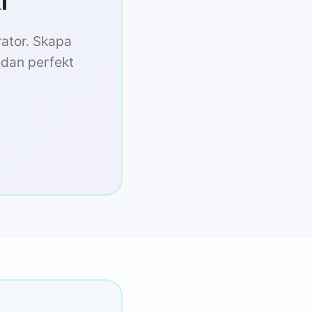
I
rator. Skapa
sedan perfekt