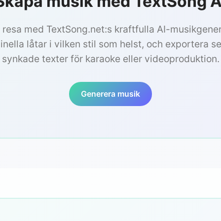
Skapa musik med TextSong A
 resa med TextSong.net:s kraftfulla AI-musikgene
inella låtar i vilken stil som helst, och exportera 
synkade texter för karaoke eller videoproduktion.
Generera musik