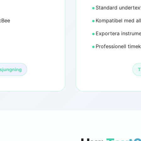
Standard undertex
cBee
Kompatibel med all
Exportera instrume
Professionell time
 sjungning
T