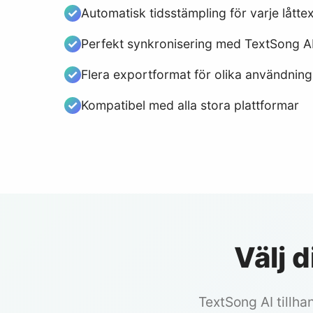
Automatisk tidsstämpling för varje låtte
Perfekt synkronisering med TextSong A
Flera exportformat för olika användni
Kompatibel med alla stora plattformar
Välj 
TextSong AI tillha