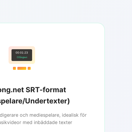
00:01:23
GSångtext
ong.net SRT-format
pelare/Undertexter)
digerare och mediespelare, idealisk för
usikvideor med inbäddade texter