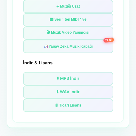
➕ Müziği Uzat
🎹 Ses＇ten MIDI＇ye
🎬 Müzik Video Yapımcısı
YENİ
Yapay Zeka Müzik Kapağı
İndir ＆ Lisans
⬇️ MP3 İndir
⬇️ WAV İndir
📄 Ticari Lisans