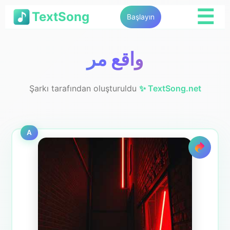
☰
TextSong
Başlayın
واقع مر
Şarkı tarafından oluşturuldu
✨ TextSong.net
A