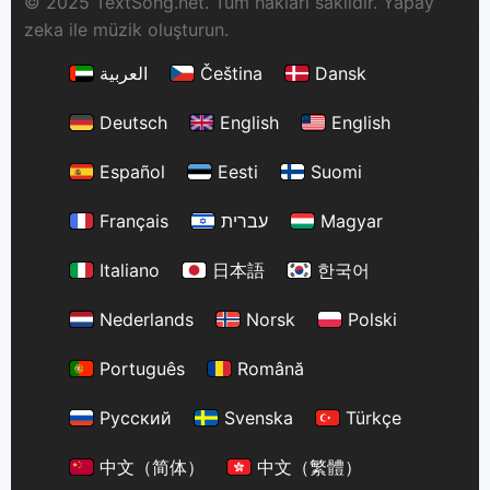
© 2025 TextSong.net. Tüm hakları saklıdır. Yapay
zeka ile müzik oluşturun.
العربية
Čeština
Dansk
Deutsch
English
English
Español
Eesti
Suomi
Français
עברית
Magyar
Italiano
日本語
한국어
Nederlands
Norsk
Polski
Português
Română
Русский
Svenska
Türkçe
中文（简体）
中文（繁體）