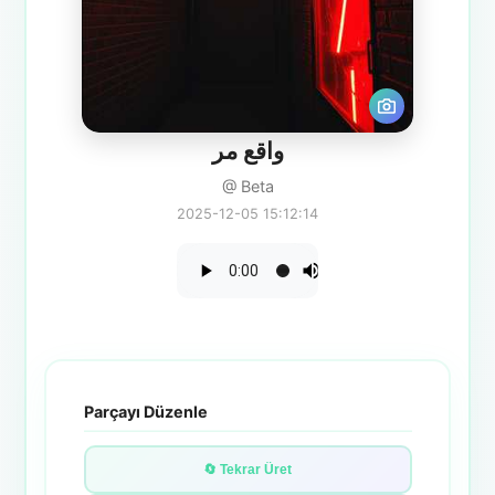
واقع مر
@ Beta
2025-12-05 15:12:14
Parçayı Düzenle
🔄 Tekrar Üret