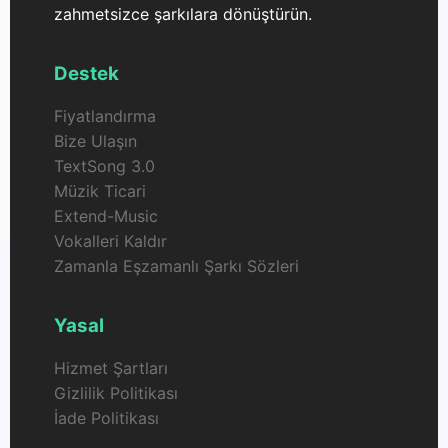
zahmetsizce şarkılara dönüştürün.
Destek
Fiyatlandırma
Bize Ulaşın
TextSong 3.0
Müzik Ticari
Extend-Music
Vokalleri Kaldır
Zamanla Eşzamanlı Şarkı Sözleri
Yasal
Hizmet Şartları
Gizlilik Politikası
İade Politikası