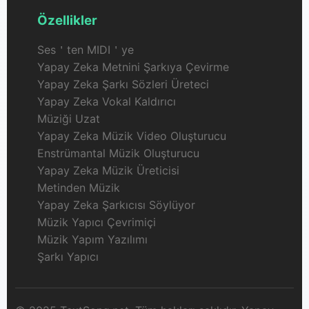
Özellikler
Ses＇ten MIDI＇ye
Yapay Zeka Metnini Şarkıya Çevirme
Yapay Zeka Şarkı Sözleri Üreteci
Yapay Zeka Vokal Kaldırıcı
Müziği Uzat
Yapay Zeka Müzik Video Oluşturucu
Enstrümantal Müzik Oluşturucu
Yapay Zeka Müzik Üreticisi
Metinden Müzik
Yapay Zeka Şarkıcısı Söylüyor
Müzik Yapıcı Çevrimiçi
Müzik Yapım Yazılımı
Şarkı Yapıcı