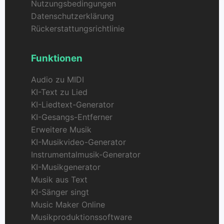
Nutzungsbedingungen
Datenschutzerklärung
Rückerstattungsrichtlinie
Funktionen
Audio zu MIDI
KI-Text zu Lied
KI-Liedtext-Generator
KI-Gesangs-Entferner
Erweitere Musik
KI-Musikvideo-Generator
Instrumentalmusik-Generator
KI-Musikgenerator
Musik aus Text
KI-Sänger singt
Music Maker Online
Musikproduktionssoftware