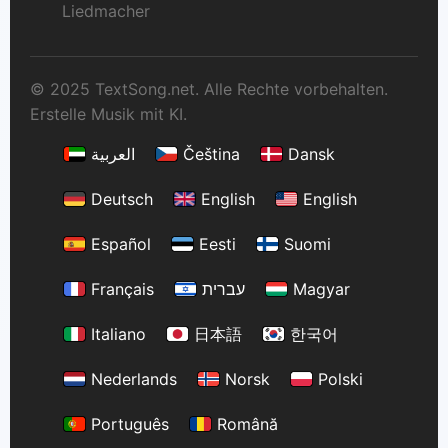
Liedmacher
© 2025 TextSong.net. Alle Rechte vorbehalten.
Erstelle Musik mit KI.
العربية
Čeština
Dansk
Deutsch
English
English
Español
Eesti
Suomi
Français
עברית
Magyar
Italiano
日本語
한국어
Nederlands
Norsk
Polski
Português
Română