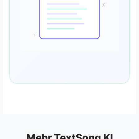
♫
♪
Mehr TextSong KI