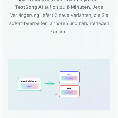
TextSong AI
auf bis zu
8 Minuten
. Jede
Verlängerung liefert 2 neue Varianten, die Sie
sofort bearbeiten, anhören und herunterladen
können.
♪
♪
Stil 1
Bis zu 8 Min.
Ursprüngliches Lied
AI
2 Min.
Stil 2
Bis zu 8 Min.
♫
♫