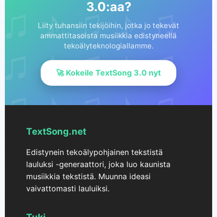
3.0:aa?
Liity tuhansiin tekijöihin, jotka jo tekevät
ammattitasoista musiikkia edistyneellä
tekoälyteknologiallamme.
🚀 Kokeile TextSong 3.0 nyt
TextSong.net
Edistynein tekoälypohjainen tekstistä
lauluksi -generaattori, joka luo kaunista
musiikkia tekstistä. Muunna ideasi
vaivattomasti lauluiksi.