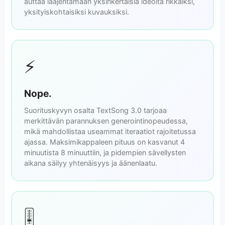
auttaa laajentamaan yksinkertaisia ideoita rikkaiksi,
yksityiskohtaisiksi kuvauksiksi.
⚡
Nope.
Suorituskyvyn osalta TextSong 3.0 tarjoaa
merkittävän parannuksen generointinopeudessa,
mikä mahdollistaa useammat iteraatiot rajoitetussa
ajassa. Maksimikappaleen pituus on kasvanut 4
minuutista 8 minuuttiin, ja pidempien sävellysten
aikana säilyy yhtenäisyys ja äänenlaatu.
🎚️