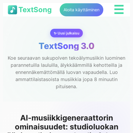
☰
TextSong
Aloita käyttäminen
✨ Uusi julkaisu
TextSong 3.0
Koe seuraavan sukupolven tekoälymusiikin luominen
parannetuilla lauluilla, älykkäämmillä kehotteilla ja
ennennäkemättömällä luovan vapaudella. Luo
ammattilaistasoista musiikkia jopa 8 minuutin
pituisena.
AI-musiikkigeneraattorin
ominaisuudet: studioluokan