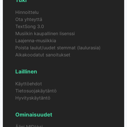
Tuki
Hinnoittelu
Ota yhteyttä
TextSong 3.0
Musiikin kaupallinen lisenssi
Laajenna-musiikkia
Poista laulut/uudet stemmat (laulurasia)
Aikakoodatut sanoitukset
Laillinen
Käyttöehdot
Tietosuojakäytäntö
Hyvityskäytäntö
Ominaisuudet
Ääni MIDI:ksi