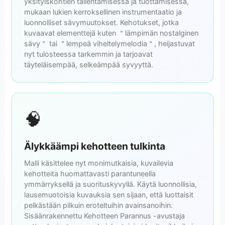
yksityiskohtien tallentamisessa ja tuottamisessa,
mukaan lukien kerroksellinen instrumentaatio ja
luonnolliset sävymuutokset. Kehotukset, jotka
kuvaavat elementtejä kuten ＂lämpimän nostalginen
sävy＂ tai ＂lempeä viheltelymelodia＂, heijastuvat
nyt tulosteessa tarkemmin ja tarjoavat
täyteläisempää, selkeämpää syvyyttä.
🧠
Älykkäämpi kehotteen tulkinta
Malli käsittelee nyt monimutkaisia, kuvailevia
kehotteita huomattavasti parantuneella
ymmärryksellä ja suorituskyvyllä. Käytä luonnollisia,
lausemuotoisia kuvauksia sen sijaan, että luottaisit
pelkästään pilkuin eroteltuihin avainsanoihin.
Sisäänrakennettu Kehotteen Parannus -avustaja