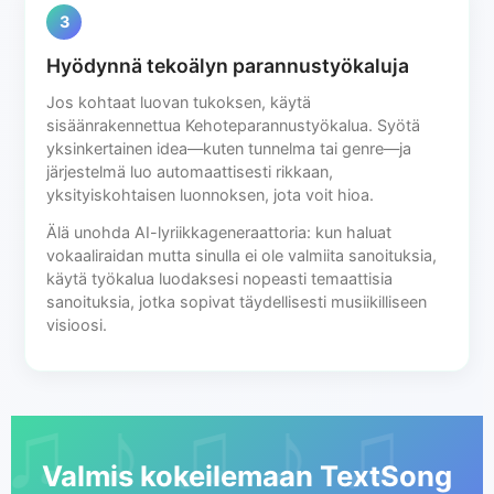
3
Hyödynnä tekoälyn parannustyökaluja
Jos kohtaat luovan tukoksen, käytä
sisäänrakennettua Kehoteparannustyökalua. Syötä
yksinkertainen idea—kuten tunnelma tai genre—ja
järjestelmä luo automaattisesti rikkaan,
yksityiskohtaisen luonnoksen, jota voit hioa.
Älä unohda AI-lyriikkageneraattoria: kun haluat
vokaaliraidan mutta sinulla ei ole valmiita sanoituksia,
käytä työkalua luodaksesi nopeasti temaattisia
sanoituksia, jotka sopivat täydellisesti musiikilliseen
visioosi.
Valmis kokeilemaan TextSong