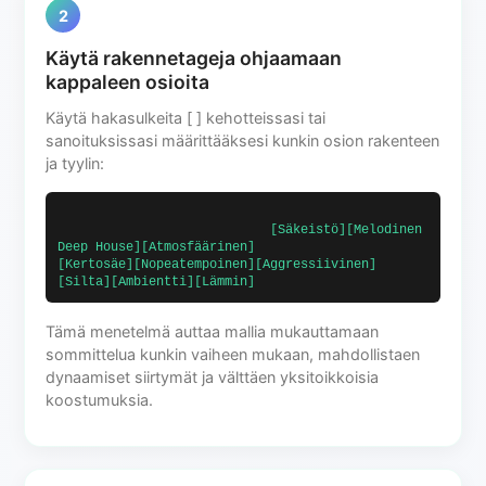
2
Käytä rakennetageja ohjaamaan
kappaleen osioita
Käytä hakasulkeita [ ] kehotteissasi tai
sanoituksissasi määrittääksesi kunkin osion rakenteen
ja tyylin:
                            [Säkeistö][Melodinen 
Deep House][Atmosfäärinen]                            
[Kertosäe][Nopeatempoinen][Aggressiivinen]                            
[Silta][Ambientti][Lämmin]                        
Tämä menetelmä auttaa mallia mukauttamaan
sommittelua kunkin vaiheen mukaan, mahdollistaen
dynaamiset siirtymät ja välttäen yksitoikkoisia
koostumuksia.