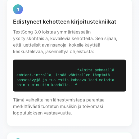
1
Edistyneet kehotteen kirjoitustekniikat
TextSong 3.0 loistaa ymmärtäessään
yksityiskohtaisia, kuvailevia kehotteita. Sen sijaan,
että luettelisit avainsanoja, kokeile käyttää
keskustelevaa, jäsenneltyä ohjeistusta:
                            ”Aloita pehmeällä 
ambient-introlla, lisää vähitellen lämpimiä 
bassosävyjä ja tuo esiin kohoava lead-melodia 
noin 1 minuutin kohdalla...”                        
Tämä vaiheittainen lähestymistapa parantaa
merkittävästi tuotetun musiikin ja toivomasi
lopputuloksen vastaavuutta.