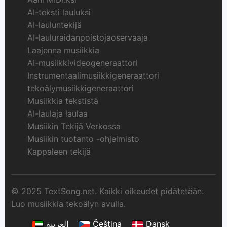
AI-teksti lauluksi
AI-lauluntekijä
AI-lauluraidanpoistojaoservaaja
Laajenna musiikkia
AI-musiikkivideogeneraattori
Instrumentaalimusiikkigeneraattori
tekoälymusiikkigeneraattori
Musiikkia tekstistä
AI-laulaja laulaa
Musiikin Tekijä Verkossa
Musiikin tuotanto -ohjelmisto
Kappaleen tekijä
© 2025 TextSong.net. Kaikki oikeudet pidätetään.
Luo musiikkia tekoälyn avulla.
العربية
Čeština
Dansk