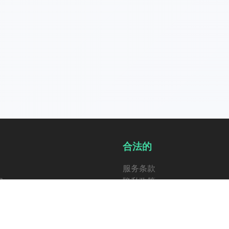
合法的
服务条款
们
隐私政策
ng 3.0
退款政策
业许可
乐