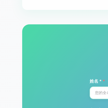
姓名 *
*