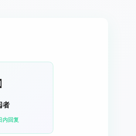

阅者
日内回复