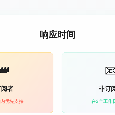
响应时间
👑

订阅者
非订
时内优先支持
在3个工作