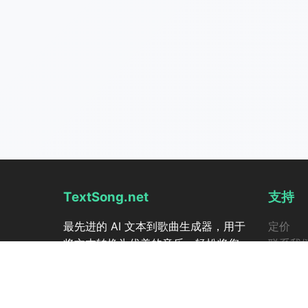
TextSong.net
支持
最先进的 AI 文本到歌曲生成器，用于
定价
将文本转换为优美的音乐。轻松将您
联系我
的想法变成歌曲。
TextSo
音乐商
扩展音