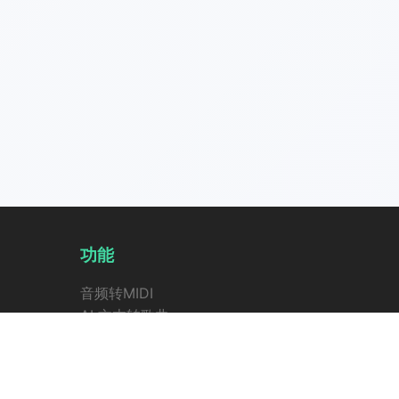
功能
音频转MIDI
AI 文本转歌曲
AI 歌词生成器
AI 人声去除器
延展音乐