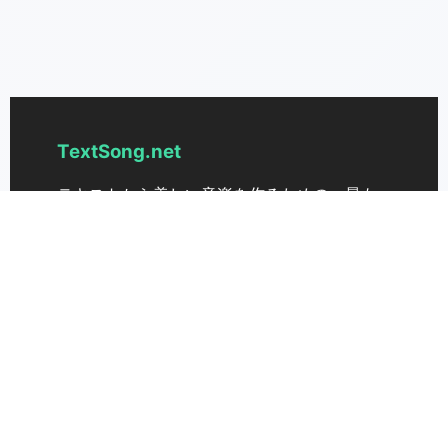
TextSong.net
テキストから美しい音楽を作るための、最も
高度なAIテキスト→楽曲ジェネレーター。アイ
デアを労力なく歌に変換します。
サポート
価格設定
お問い合わせください
TextSong 3.0
音楽商用ライセンス
エクステンド・ミュージック