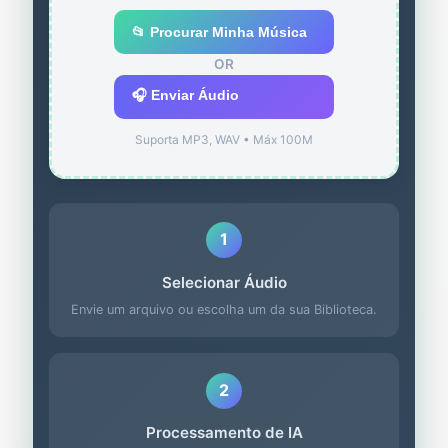
📂 Procurar Minha Música
OR
🎧 Enviar Áudio
Suporta MP3, WAV • Máx 100M
1
Selecionar Áudio
Envie um arquivo ou escolha um da sua Biblioteca.
2
Processamento de IA