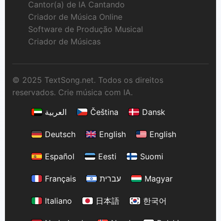
Cantor(a) de IA Cantando
Criador de Música Online
Software de Produção Musical
Criador de Músicas
© 2025 TextSong.net. Todos os direitos
reservados. Crie música com IA.
العربية
Čeština
Dansk
Deutsch
English
English
Español
Eesti
Suomi
Français
עברית
Magyar
Italiano
日本語
한국어