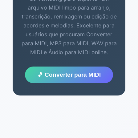
arquivo MIDI limpo para arranjo,
transcrição, remixagem ou edição de
acordes e melodias. Excelente para
usuários que procuram Converter
para MIDI, MP3 para MIDI, WAV para
MIDI e Áudio para MIDI online.
🎵 Converter para MIDI