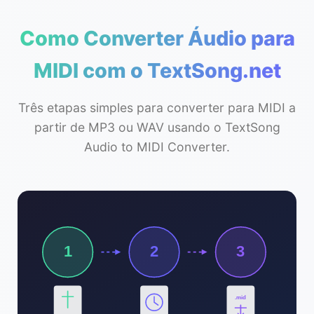
Como Converter Áudio para
MIDI com o TextSong.net
Três etapas simples para converter para MIDI a
partir de MP3 ou WAV usando o TextSong
Audio to MIDI Converter.
1
2
3
.mid