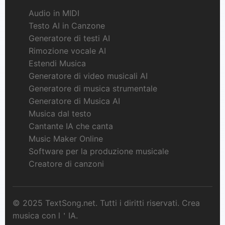
Audio in MIDI
Testo AI in Canzone
Generatore di testi AI
Rimozione vocale AI
Estendi Musica
Generatore di video musicali AI
Generatore di musica strumentale
Generatore di Musica AI
Musica dal testo
Cantante IA che canta
Music Maker Online
Software per la produzione musicale
Creatore di canzoni
© 2025 TextSong.net. Tutti i diritti riservati. Crea
musica con l＇IA.