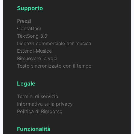
Supporto
Prezzi
Contattaci
TextSong 3.0
Licenza commerciale per musica
Estendi-Musica
Rimuovere le voci
Testo sincronizzato con il tempo
Legale
Termini di servizio
Informativa sulla privacy
Politica di Rimborso
Funzionalità