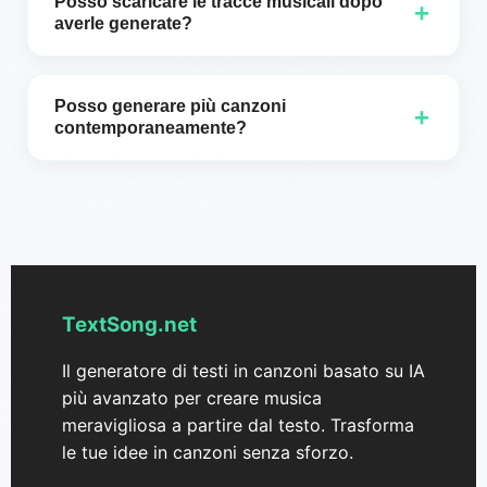
concentrarti sulla creatività e sull'innovazione. Inizia
Posso scaricare le tracce musicali dopo
+
login per iniziare a usare il software.
averle generate?
a fare musica all'istante, che tu sia a casa o in
movimento.
Assolutamente! Una volta che la tua canzone è
stata generata, puoi scaricare la traccia nel formato
Posso generare più canzoni
+
che preferisci.
contemporaneamente?
Sì, Gsong.ai ti permette di generare fino a due
canzoni contemporaneamente per un processo
creativo più rapido ed efficiente.
TextSong.net
Il generatore di testi in canzoni basato su IA
più avanzato per creare musica
meravigliosa a partire dal testo. Trasforma
le tue idee in canzoni senza sforzo.