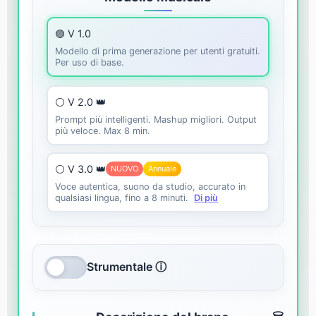
🟣 V 1.0
Modello di prima generazione per utenti gratuiti.
Per uso di base.
⚪ V 2.0 👑
Prompt più intelligenti. Mashup migliori. Output
più veloce. Max 8 min.
⚪ V 3.0 👑
NUOVO
Annuale
Voce autentica, suono da studio, accurato in
qualsiasi lingua, fino a 8 minuti.
Di più
Strumentale ⓘ