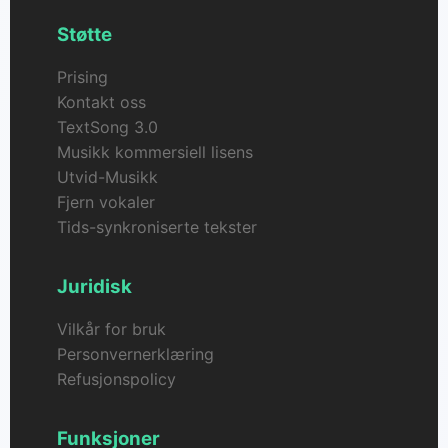
Støtte
Prising
Kontakt oss
TextSong 3.0
Musikk kommersiell lisens
Utvid-Musikk
Fjern vokaler
Tids-synkroniserte tekster
Juridisk
Vilkår for bruk
Personvernerklæring
Refusjonspolicy
Funksjoner