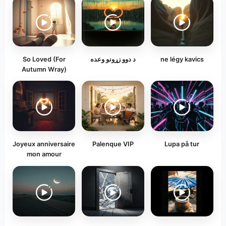
So Loved (For
د دوو زړونو وعده
ne légy kavics
Autumn Wray)
Joyeux anniversaire
Palenque VIP
Lupa på tur
mon amour