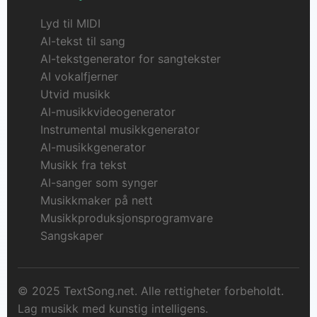
Lyd til MIDI
AI-tekst til sang
AI-tekstgenerator for sangtekster
AI vokalfjerner
Utvid musikk
AI-musikkvideogenerator
Instrumental musikkgenerator
AI-musikkgenerator
Musikk fra tekst
AI-sanger som synger
Musikkmaker på nett
Musikkproduksjonsprogramvare
Sangskaper
© 2025 TextSong.net. Alle rettigheter forbeholdt.
Lag musikk med kunstig intelligens.