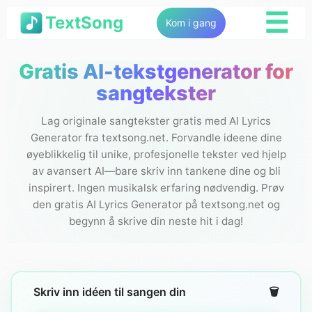
☰
TextSong
Kom i gang
Gratis AI-tekstgenerator for
sangtekster
Lag originale sangtekster gratis med AI Lyrics
Generator fra textsong.net. Forvandle ideene dine
øyeblikkelig til unike, profesjonelle tekster ved hjelp
av avansert AI—bare skriv inn tankene dine og bli
inspirert. Ingen musikalsk erfaring nødvendig. Prøv
den gratis AI Lyrics Generator på textsong.net og
begynn å skrive din neste hit i dag!
Skriv inn idéen til sangen din
🗑️