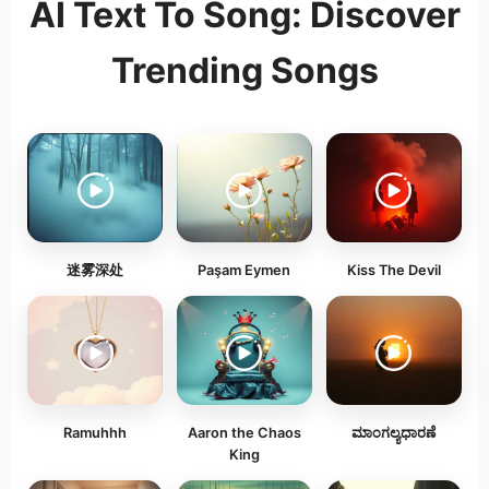
AI Text To Song: Discover
Trending Songs
迷雾深处
Paşam Eymen
Kiss The Devil
Ramuhhh
Aaron the Chaos
ಮಾಂಗಲ್ಯಧಾರಣೆ
King