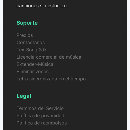
elaborar composiciones específicamente adaptadas
canciones sin esfuerzo.
a tu visión creativa, sin requerir ningún
conocimiento musical previo. Esta herramienta es
Soporte
perfecta para músicos, creadores de contenido y
cualquier persona que quiera experimentar con
Precios
música generada por IA.
Contáctanos
TextSong 3.0
Licencia comercial de música
Extender-Música
Eliminar voces
Letra sincronizada en el tiempo
Legal
Términos del Servicio
Política de privacidad
Política de reembolsos