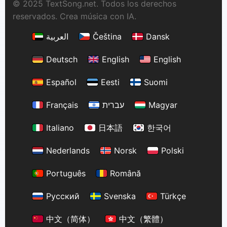
© 2025 TextSong.net. Todos los derechos
reservados. Crea música con IA.
العربية
Čeština
Dansk
Deutsch
English
English
Español
Eesti
Suomi
Français
עברית
Magyar
Italiano
日本語
한국어
Nederlands
Norsk
Polski
Português
Română
Русский
Svenska
Türkçe
中文（简体）
中文（繁體）